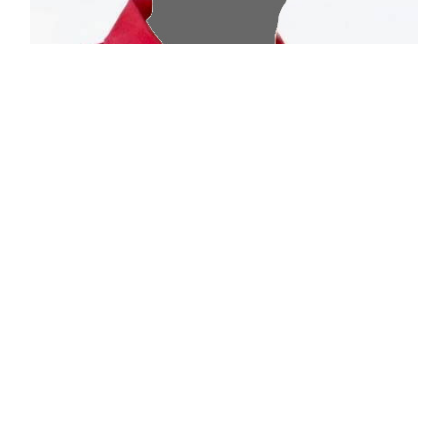
Leiter Ausbildung
Jens Schindel
E-Mail
jens.schindel@bez-gelsenkirchen.dlrg.de